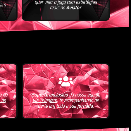
quer virar o
jogo
com estratégias
gam
reais no
Aviator
.
o
no
Suporte exclusivo
da nossa
equipe
 os
via Telegram
, te acompanhando de
perto em toda a sua
jornada.