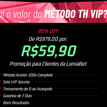
Qual o valor do
MÉTODO AVIATOR BLACK?
l o valor do
MÉTODO TH VIP
95% OFF
De R$979,00 por:
R$59,90
Promoção para Clientes da LumiaBet
Método Aviator 100x Completo
Sala VIP Secreta
Treinamento do 0 ao Avançado
Garantia de 7 Dias
Bons Resultados