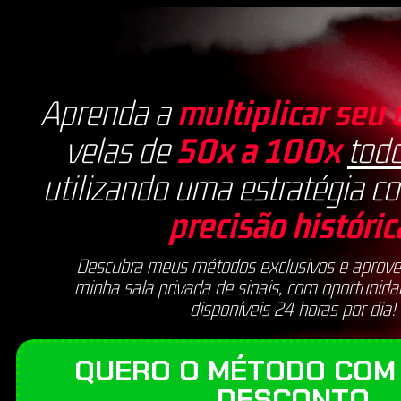
Aprenda a
multiplicar seu 
velas de
50x a 100x
todo
utilizando uma estratégia 
precisão históric
Descubra meus métodos exclusivos e aprovei
minha sala privada de sinais, com oportunida
disponíveis 24 horas por dia!
QUERO O MÉTODO COM
DESCONTO