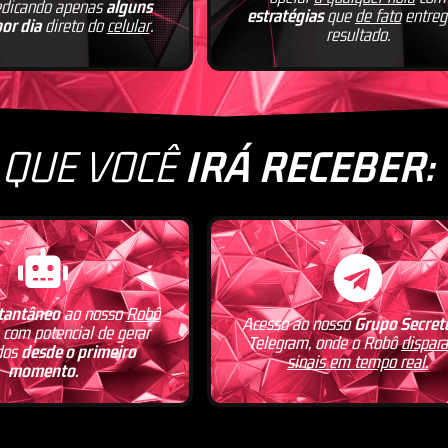
dicando apenas
alguns
estratégias
que
de fato
entre
or dia
direto do
celular
.
resultado.
 QUE VOCÊ
IRÁ RECEBER:
tantâneo
ao nosso
Robô
Acesso ao nosso
Grupo Secret
, com potencial de gerar
Telegram, onde o Robô
dispara
dos
desde o primeiro
sinais em tempo real.
momento.