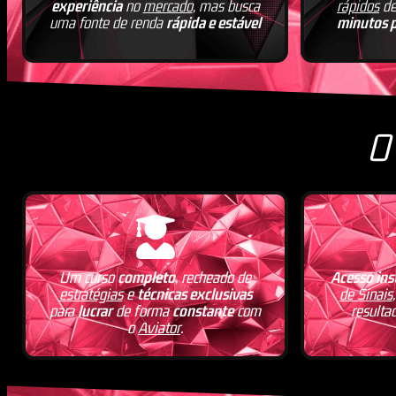
experiência
no
mercado
, mas busca
rápidos
de
uma fonte de renda
rápida e estável
minutos p
O
Um curso
completo
, recheado de
Acesso ins
estratégias
e
técnicas exclusivas
de Sinais
para
lucrar
de forma
constante
com
resulta
o
Aviator
.