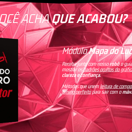
OCÊ ACHA
QUE ACABOU?
Módulo
Mapa do Luc
Receba junto com nosso
robô
o guia
mostrar os
padrões ocultos do gráfic
clareza e confiança.
Métodos que unem
leitura de comp
timing perfeito
para sair com o
máxi