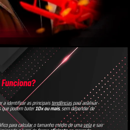
 Funciona?
r a identificar as principais
tendências
para analisar
s que podem bater
10x ou mais
, sem depender de
áfico para calcular o tamanho médio de uma
vela
e sair