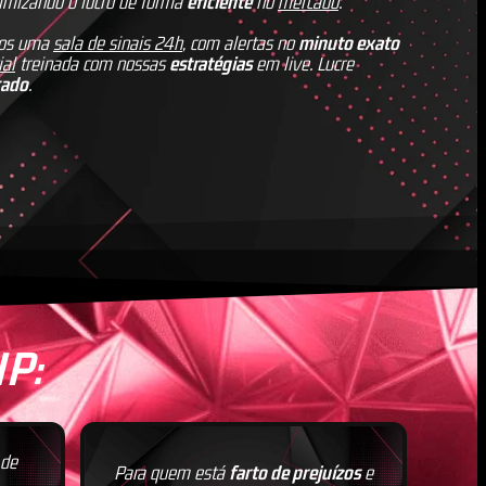
imizando o lucro de forma
eficiente
no
mercado
.
mos uma
sala de sinais 24h
, com alertas no
minuto exato
ial
treinada com nossas
estratégias
em live. Lucre
cado
.
P:
de
Para quem está
farto de prejuízos
e