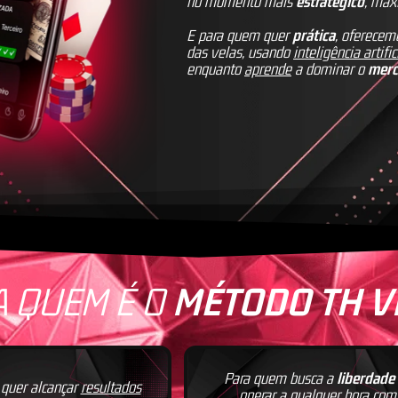
no momento mais
estratégico
, max
E para quem quer
prática
, oferece
das velas, usando
inteligência artific
enquanto
aprende
a dominar o
mer
 QUEM É O
MÉTODO TH VI
Para quem busca a
liberdade
quer alcançar
resultados
operar
a qualquer hora
com