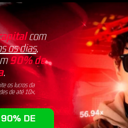
capital
com
s os dias
,
com
90% de
a
.
te os lucros da
des de até 10x,
 90% DE