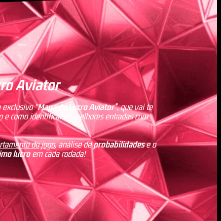
ro Aviator
 exclusivo
“Mapa do Lucro Aviator”
, que vai te
o
e como identificar as melhores entradas com
ortamento do jogo
, análise de
probabilidades
e o
mo lucro
em cada rodada!