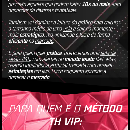
precisão aquelas que podem bater
10x ou mais
, sem
depender de diversas
tentativas
.
Também vai dominar a leitura do gráfico para calcular
o tamanho médio de uma
vela
e sair no momento
mais
estratégico
, maximizando o lucro de forma
eficiente
no
mercado
.
E para quem quer
prática
, oferecemos uma
sala de
sinais 24h
, com alertas no
minuto exato
das velas,
usando
inteligência artificial
treinada com nossas
estratégias
em live. Lucre enquanto
aprende
a
dominar o
mercado
.
PARA QUEM É O
MÉTODO
TH VIP: