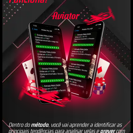
Dentro do
método
, você vai aprender a identificar as
principais
tendências
para analisar velas e
prever
com