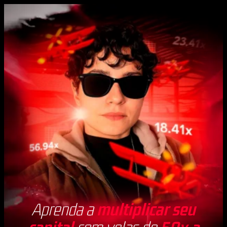
Aprenda a
multiplicar seu