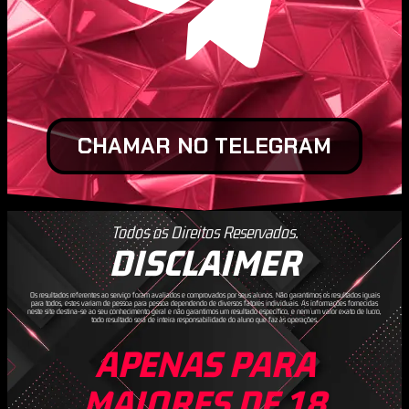
CHAMAR NO TELEGRAM
Todos os Direitos Reservados.
DISCLAIMER
Os resultados referentes ao serviço foram avaliados e comprovados por seus alunos. Não garantimos os resultados iguais
para todos, estes variam de pessoa para pessoa dependendo de diversos fatores individuais. As informações fornecidas
neste site destina-se ao seu conhecimento geral e não garantimos um resultado específico, e nem um valor exato de lucro,
todo resultado será de inteira responsabilidade do aluno que faz às operações.
APENAS PARA
MAIORES DE 18