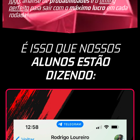
jogo
, análise de
probabilidades
e o
timing
perfeito
para sair com o
máximo lucro
em cada
rodada!
É ISSO QUE NOSSOS
ALUNOS ESTÃO
DIZENDO: