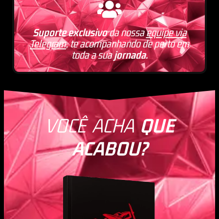
Suporte exclusivo
da nossa
equipe via
Telegram
, te acompanhando de perto em
toda a sua
jornada.
VOCÊ ACHA
QUE
ACABOU?