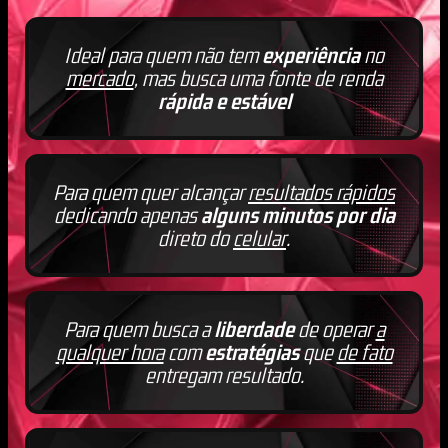
Ideal para quem não tem
experiência
no
mercado
, mas busca uma fonte de renda
rápida e estável
Para quem quer alcançar
resultados rápidos
dedicando apenas
alguns minutos por dia
direto do
celular
.
Para quem busca a
liberdade
de operar
a
qualquer hora
com
estratégias
que
de fato
entregam resultado.