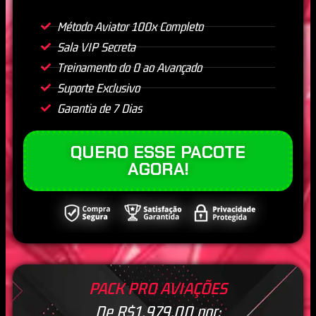
Método Aviator 100x Completo
Sala VIP Secreta
Treinamento do 0 ao Avançado
Suporte Exclusivo
Garantia de 7 Dias
QUERO ESSE PACOTE
AGORA!
PACK PRO AVIAÇÕES
De R$1.979,00 por: